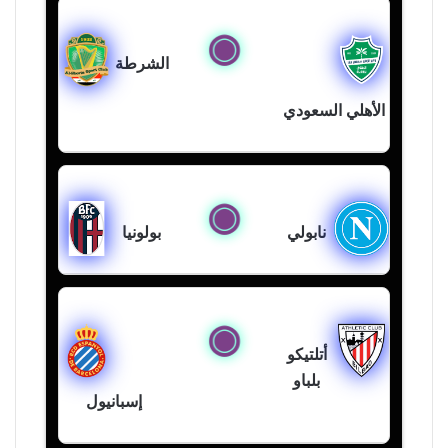
الشرطة
الأهلي السعودي
نابولي
بولونيا
أتلتيكو
بلباو
إسبانيول